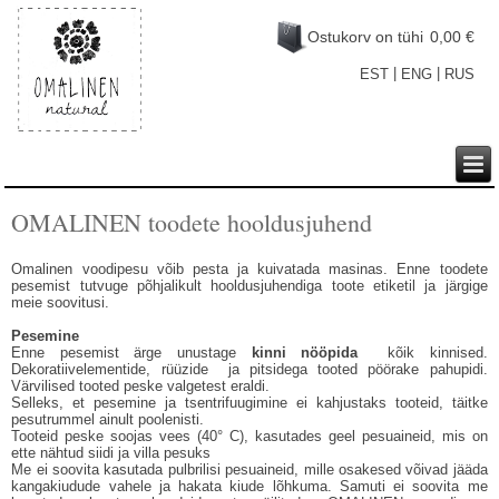
Ostukorv on tühi
0,00 €
|
|
EST
ENG
RUS
OMALINEN toodete hooldusjuhend
Omalinen voodipesu võib pesta ja kuivatada masinas. Enne toodete
pesemist tutvuge põhjalikult hooldusjuhendiga toote etiketil ja järgige
meie soovitusi.
Pesemine
Enne pesemist ärge unustage
kinni nööpida
kõik kinnised.
Dekoratiivelementide, rüüzide ja pitsidega tooted pöörake pahupidi.
Värvilised tooted peske valgetest eraldi.
Selleks, et pesemine ja tsentrifuugimine ei kahjustaks tooteid, täitke
pesutrummel ainult poolenisti.
Tooteid peske soojas vees (40° C), kasutades geel pesuaineid, mis on
ette nähtud siidi ja villa pesuks
Me ei soovita kasutada pulbrilisi pesuaineid, mille osakesed võivad jääda
kangakiudude vahele ja hakata kiude lõhkuma. Samuti ei soovita me