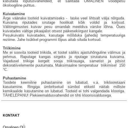
kasutada loputusvahendeid, et säilitada OMALINEN voodipesu
ökoloogiline puhtus.
Kuivatamine
Ärge väänake tooteid kuivatamiseks - laske veel lihtsalt välja nõrguda.
Kuivama riputades sirutage hoolikalt kõik voldid ja kortsud.
Välitingimustes kuivav pesu omandab meeldiva värske lõhna. Õues
kuivatades vältige pikaajalist otsest päikesekiirgust kangale.
Pesukuivatis kuivatades, kasutage mõõduka (jaheda) temperatuuriga
reziime. Jahe tsükkel programmi lõpus aitab siluda kortsud.
Triikimine
Me ei soovita tooteid triikida, et tootel säiliks ajastuhõnguline välimus ja
pehmus. Raputage kangas sirgeks ja riputage sirutatuna kuivama.
Vajadusel triikige kergelt sooja triikrauaga, sametist ja pitsist
dekoratiivelemente puutumata. Maksimaalne temperatuur triikimisel 150
°С.
Puhastamine
Toodete keemiline puhastamine on lubatud, v.a. triklooretaani
kasutamine. Ringiga ümbritsetud sümbol etiketil näitab milliste
kemikaalide kasutamine on lubatud. Tooteid ei tohi valgendada klooriga.
TÄHELEPANU! Plekieemaldusvahendid on tihti kloorisisaldusega.
KONTAKT
Omalinen OÜ