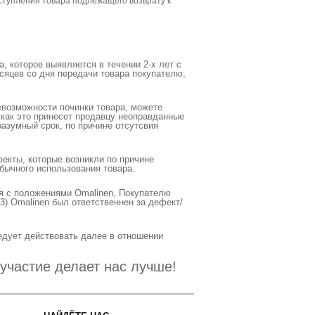
ступления товара подлежащего возврату к
, которое выявляется в течении 2-х лет с
есяцев со дня передачи товара покупателю,
евозможности починки товара, можете
 как это принесет продавцу неоправданные
азумный срок, по причине отсутсвия
фекты, которые возникли по причине
обычного использования товара.
ся с положениями Omalinen, Покупателю
3) Omalinen был ответственнен за дефект/
ледует действовать далее в отношении
участие делает нас лучше!