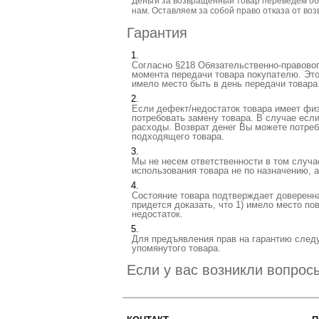
Деньги за возвращенный товар переведем обр
нам. Оставляем за собой право отказа от во
Гарантия
Согласно §218 Обязательственно-правового
момента передачи товара покупателю. Это
имело место быть в день передачи товара
Если дефект/недостаток товара имеет физ
потребовать замену товара. В случае есл
расходы. Возврат денег Вы можете потреб
подходящего товара.
Мы не несем ответственности в том случа
использования товара не по назначению, а
Cостояние товара подтверждает доверенна
придется доказать, что 1) имело место п
недостаток.
Для предъявления прав на гарантию след
упомянутого товара.
Если у вас возникли вопрос