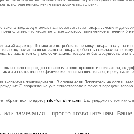
атно Заказчику на рассчетный счет в течении 14 рабочих дней с момента по
зврата, в случае неисполнения вышеуромянутых условий.
 закона продавец отвечает за несоответствие товара условиям договора
 предпологает, что несоответствие договору, выявленное в течении 6 м
.
ический характер, Вы можете потребовать починку товара, в случае в н
и товар подлежит починкe, замены товара требовать невозможно, потому
овать лишь в том случае, если замена товара не была осуществлена в р
е, если товар поврежден по вине или неосторожности покупателя; за де
 так же за естественное физическое изнашивание товара, в результате 
я экспертиза производителя . В случае если Покупатель не соглашает
овреждение 2) повреждение уже существовало в момент передачи товара 
ует обратиться по адресу
info@omalinen.com
, Ваc уведомят о том как с
ы или замечания – просто позвоните нам. Ваше 