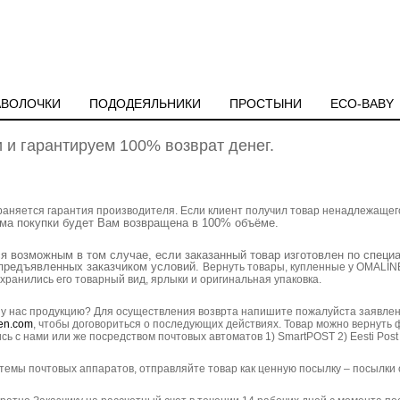
АВОЛОЧКИ
ПОДОДЕЯЛЬНИКИ
ПРОСТЫНИ
ECO-BABY
и гарантируем 100% возврат денег.
няется гарантия производителя. Если клиент получил товар ненадлежащего 
мма покупки будет Вам возвращена в 100% объёме.
ся возможным в том случае, если заказанный товар изготовлен по спец
 предъявленных заказчиком условий.
Вернуть товары, купленные у OMALINE
охранились его товарный вид, ярлыки и оригинальная упаковка.
 у нас продукцию?
Для осуществления возврта напишите пожалуйста заявлен
en.com
, чтобы договориться о последующих действиях. Товар можно вернуть 
сь с нами или же посредством почтовых автоматов 1) SmartPOST 2) Eesti Post 
истемы почтовых аппаратов, отправляйте товар как ценную посылку – посылк